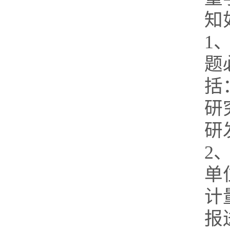
知
1
题
括
研
研
2
单
计
报