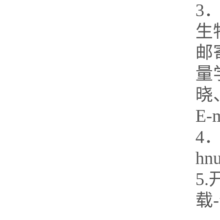
3
生
邮
量
晓
E-
4．
hn
5
载